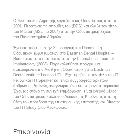
Ο Ηλιόπουλος Δημήτρης εργάζεται ως Οδοντίατρος από το
2001. Περάτωσε τις σπουδές του (DDS) και έλαβε τον τίτλο
του Master (MSc το 2004) από την Οδοντιατρική Σχολή
του Πανεπιστημίου Αθηνών.
Έχει εκπαιδευτεί στην Χειρουργική και Προσθετική
Οδοντικών εμφυτευμάτων στο Eastman Dental Hospital –
Rome μετά από υποτροφία από την International Team of
Implantology (2008). Παρακολούθησε πρόγραμμα
αφιερωμένο στην Αισθητική Οδοντιατρική στο Eastman
Dental Institute London UCL. Έχει τιμηθεί με τον τίτλο του ΙΤΙ
Fellow και ITI Speaker και είναι συγγραφέας αρκετών
άρθρων σε διεθνώς αναγνωρισμένα επιστημονικά περιοδικά.
Έχοντας στόχο τη συνεχή επιμόρφωση, είναι ενεργό μέλος
του Οδοντιατρικού Συλλόγου Λευκωσίας-Κερύνειας από τη
θέση του πρόεδρου της επιστημονικής επιτροπής και Director
του ΙΤΙ Study Club Λευκωσίας.
Επικοινωνία